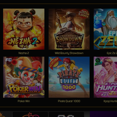
Nezha 2
Wild Bounty Showdown
Epic Ze 
Poker Win
Pirate Quest 1000
Kpop Hunte