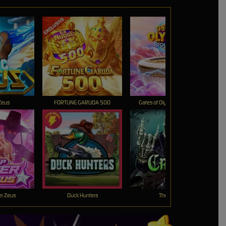
Zeus
FORTUNE GARUDA 500
Gates of Olympus Roulette
r Zeus
Duck Hunters
The Crypt