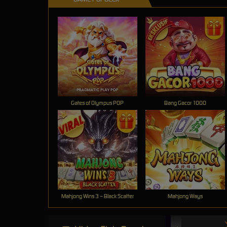
Gates of Olympus POP
Bang Gacor 1000
Mahjong Wins 3 – Black Scatter
Mahjong Ways