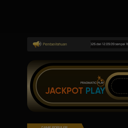
Pemberitahuan
Pemeliharaan Terjadwal: CQ9 pada 07-Agt-2026 dari 12.09.09 sampai 16.00.00.
JACKPOT
PLAY
GAME POPULER