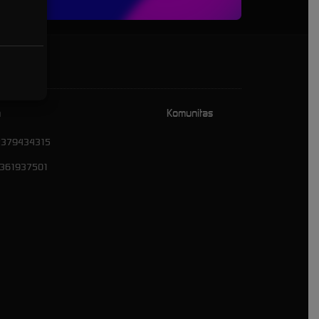
n
Komunitas
2379434315
361937501