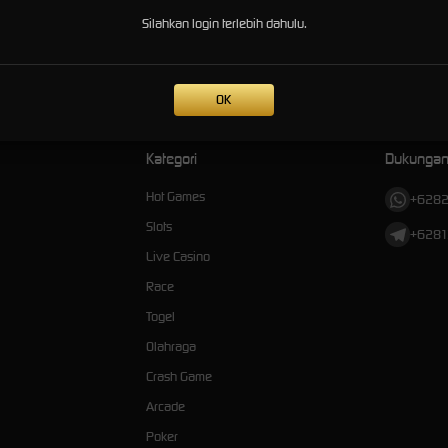
Silahkan login terlebih dahulu.
buran Semata
OK
Kategori
Dukunga
Hot Games
+628
Slots
+6281
Live Casino
Race
Togel
Olahraga
Crash Game
Arcade
Poker