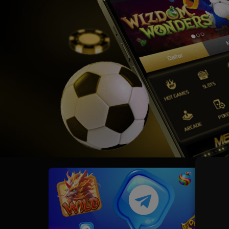
Gates of Olympus Super
Scatter
evo****8
IDR
11,020,000.00
Gates of Olympus™
t***t
IDR
10,673,600.00
Gates of Olympus Super
Scatter
tega****k
IDR
8,923,000.00
Gates of Olympus Super
Scatter
slotert****n
IDR
6,657,000.00
The Dog House Megaways
haj****k
IDR
6,430,000.00
Gates of Olympus 1000