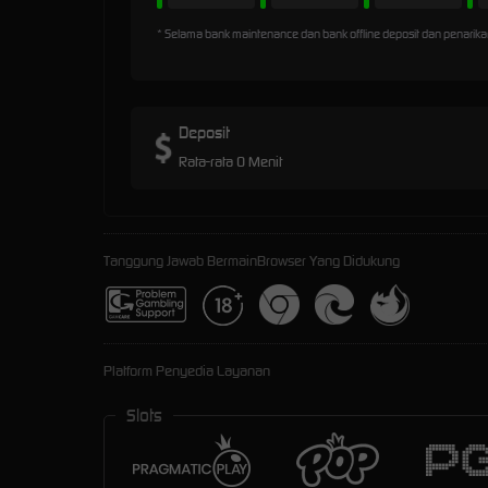
* Selama bank maintenance dan bank offline deposit dan penarikan
Deposit
Rata-rata 0 Menit
Tanggung Jawab Bermain
Browser Yang Didukung
Platform Penyedia Layanan
Slots