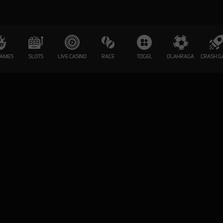
GAMES
SLOTS
LIVE CASINO
RACE
TOGEL
OLAHRAGA
CRASH 