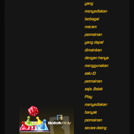
yang
menyediakan
berbagai
macam
permainan
yang dapat
dimainkan
dengan hanya
menggunakan
satu ID
permainan
saja. Balak
Play
menyediakan
banyak
permainan
secara daring