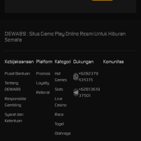
DEWA89 : Situs Game Play Online Resmi Untuk Hiburan
Semata
Kebijaksanaan
Platform
Kategori
Dukungan
Komunitas
Pusat Bantuan
Promosi
Hot
+6282379
Games
434315
Tentang
Loyalty
DEWA89
Slots
+62813619
Referral
37501
Responsible
Live
Gambling
Casino
Syarat dan
Race
Ketentuan
Togel
Olahraga