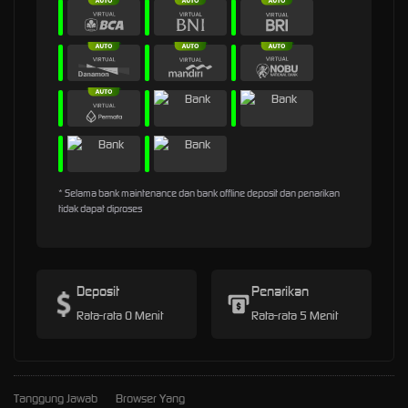
* Selama bank maintenance dan bank offline deposit dan penarikan
tidak dapat diproses
Deposit
Penarikan
Rata-rata 0 Menit
Rata-rata 5 Menit
Tanggung Jawab
Browser Yang